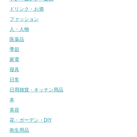
ドリンク・お酒
ファッション
人・人物
医薬品
季節
家電
寝具
日常
日用雑貨・キッチン用品
本
美容
花・ガーデン・DIY
衛生用品