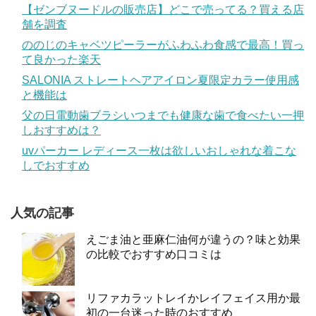
【ゼンブヌードルの販売店】どこで売ってる？買える店
舗を調査
ののじのキャベツピーラーがふわふわ食感で最高！買っ
て良かった楽天
SALONIA ストレートヘアアイロン夏限定カラー使用感
と機能は
父の日電動歯ブラシいつまでも健康な歯で食べたい一押
しおすすめは？
uvパーカー レディース一枚は欲しいおしゃれな着こな
しでおすすめ
人気の記事
えごま油と亜麻仁油何が違うの？味と効果
の比較でおすすめ口コミは
リファカラットレイかレイフェイス用か最
初の一台迷った時のおすすめ